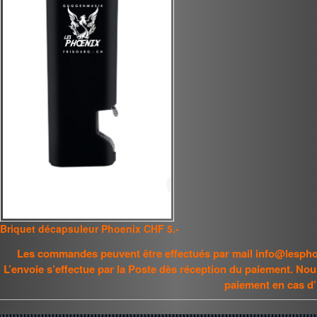
Briquet décapsuleur Phoenix CHF 5.-
Les commandes peuvent être effectués par mail info@lespho
L’envoie s’effectue par la Poste dès réception du paiement. No
paiement en cas d’